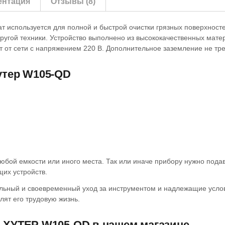
ентация
Отзывы (8)
ат используется для полной и быстрой очистки грязных поверхност
другой техники. Устройство выполнено из высококачественных мат
т от сети с напряжением 220 В. Дополнительное заземление не треб
утер W105-QD
бой емкости или иного места. Так или иначе прибору нужно подав
их устройств.
ильный и своевременный уход за инструментом и надлежащие услов
лят его трудовую жизнь.
 ХУТЕР W105-QD в нашем магазине