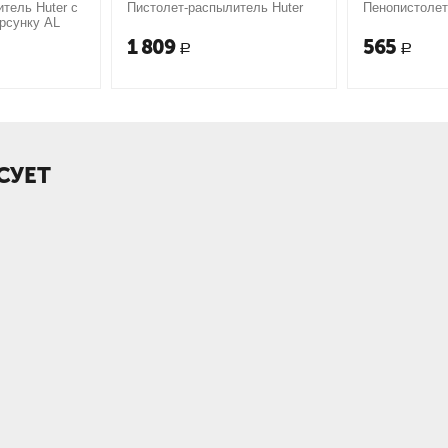
тель Huter с
Пистолет-распылитель Huter
Пенопистолет
рсунку AL
1 809
565
Р
Р
СУЕТ