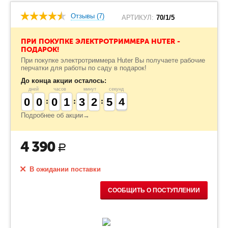
Отзывы (7)
АРТИКУЛ:
70/1/5
ПРИ ПОКУПКЕ ЭЛЕКТРОТРИММЕРА HUTER -
ПОДАРОК!
При покупке электротриммера Huter Вы получаете рабочие
перчатки для работы по саду в подарок!
До конца акции осталось:
дней
часов
минут
секунд
9
9
0
0
9
9
0
0
9
9
0
0
1
1
1
1
2
2
3
3
1
1
2
2
4
4
5
5
4
3
4
Подробнее об акции→
4 390
Р
В ожидании поставки
СООБЩИТЬ О ПОСТУПЛЕНИИ