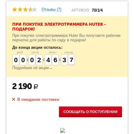
Отзывы (7)
АРТИКУЛ:
70/1/4
ПРИ ПОКУПКЕ ЭЛЕКТРОТРИММЕРА HUTER -
ПОДАРОК!
При покупке электротриммера Huter Вы получаете рабочие
перчатки для работы по саду в подарок!
До конца акции осталось:
дней
часов
минут
секунд
9
9
0
0
9
9
0
0
9
9
0
0
1
1
2
2
3
3
4
4
5
5
6
6
4
3
3
7
6
7
Подробнее об акции→
2 190
Р
В ожидании поставки
СООБЩИТЬ О ПОСТУПЛЕНИИ